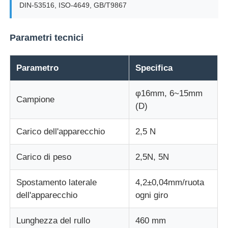
DIN-53516, ISO-4649, GB/T9867
Macchina per test di impatto
Parametri tecnici
Macchina di prova dell'abrasione
Parametro
Specifica
apparecchiatura di collaudo di gomma
φ16mm, 6~15mm
Campione
(D)
Apparecchiature per test sulle calzature
Carico dell'apparecchio
2,5 N
Attrezzature per la prova dei materiali da costruzione
Carico di peso
2,5N, 5N
Spostamento laterale
4,2±0,04mm/ruota
Apparecchiature per la prova degli imballaggi
dell'apparecchio
ogni giro
Attrezzature per la prova degli adesivi
Lunghezza del rullo
460 mm