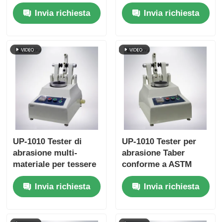
tubo di carta con più
schiacciamento di
Invia richiesta
Invia richiesta
impostazioni di
tubi di carta con
velocità di prova
interfaccia
Protezione dal
touchscreen e
sovraccarico e
funzione di ritorno
conformità ISO11093-
automatico
9
UP-1010 Tester di
UP-1010 Tester per
abrasione multi-
abrasione Taber
materiale per tessere
conforme a ASTM
conforme a più
D4060, ASTM D1044,
Invia richiesta
Invia richiesta
standard
ISO 5470 e JIS K7204
internazionali
con carico regolabile
250 g, 500 g, 1.000 g e
velocità di rotazione