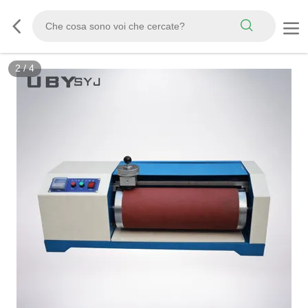
3
/
4