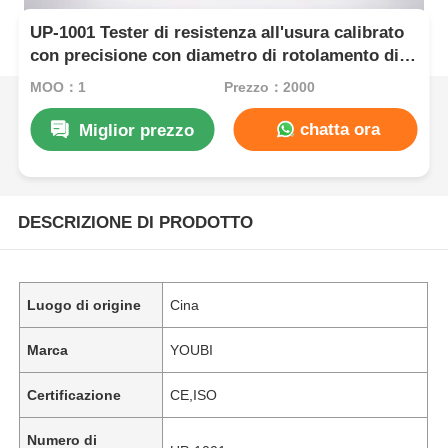
UP-1001 Tester di resistenza all'usura calibrato
con precisione con diametro di rotolamento di
150 mm e velocità di rotolamento di 40 giri al
MOQ：1
Prezzo：2000
minuto per materiali elastici
chatta ora
Miglior prezzo
DESCRIZIONE DI PRODOTTO
Luogo di origine
Cina
Marca
YOUBI
Certificazione
CE,ISO
Numero di