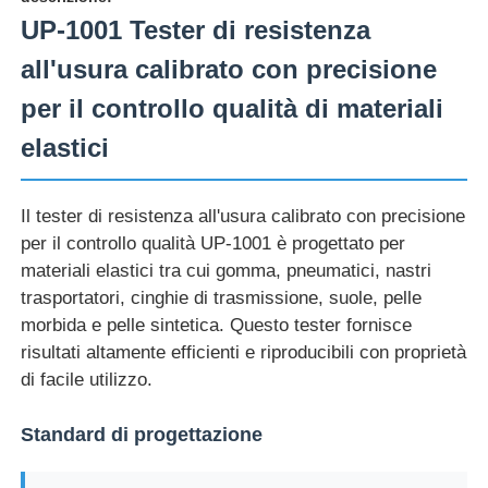
UP-1001 Tester di resistenza
Fatory Tour
all'usura calibrato con precisione
per il controllo qualità di materiali
Controllo di qualità
elastici
Contattaci
Il tester di resistenza all'usura calibrato con precisione
per il controllo qualità UP-1001 è progettato per
Richiedere un preventivo
materiali elastici tra cui gomma, pneumatici, nastri
trasportatori, cinghie di trasmissione, suole, pelle
morbida e pelle sintetica. Questo tester fornisce
Attrezzatura di prova di laboratorio
risultati altamente efficienti e riproducibili con proprietà
di facile utilizzo.
Camera per test ambientali
Standard di progettazione
Macchina di test universale