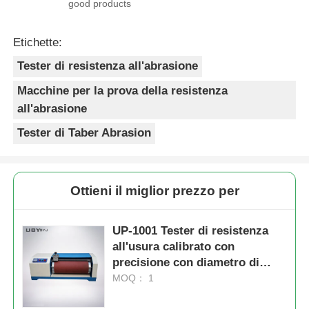
good products
Etichette:
Tester di resistenza all'abrasione
Macchine per la prova della resistenza
all'abrasione
Tester di Taber Abrasion
Ottieni il miglior prezzo per
UP-1001 Tester di resistenza
all'usura calibrato con
precisione con diametro di
rotolamento di 150 mm e
MOQ： 1
velocità di rotolamento di 40