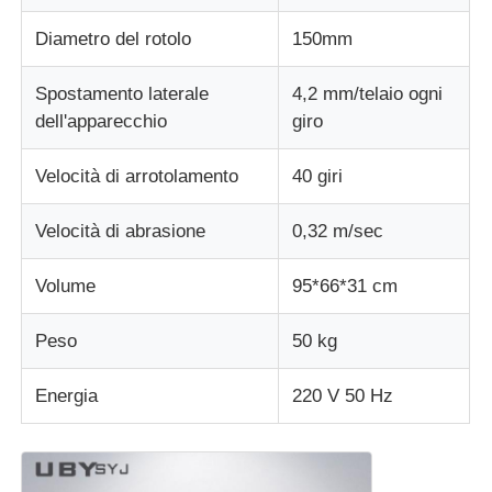
Diametro del rotolo
150mm
macchina per prove su tessuti
Spostamento laterale
4,2 mm/telaio ogni
dell'apparecchio
giro
Regolatore di umidità e di temperatura
Velocità di arrotolamento
40 giri
tester di durezza
Velocità di abrasione
0,32 m/sec
Volume
95*66*31 cm
Peso
50 kg
Energia
220 V 50 Hz