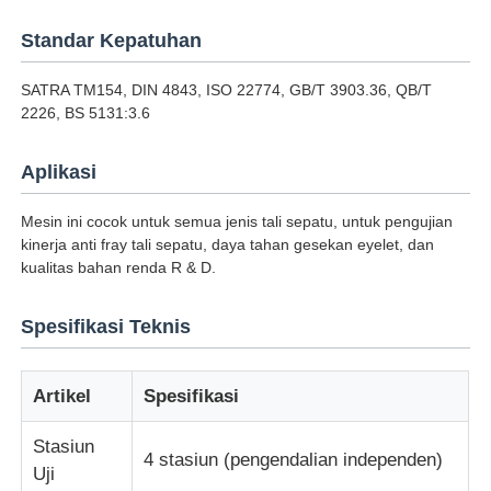
Standar Kepatuhan
Mesin Uji Dampak
SATRA TM154, DIN 4843, ISO 22774, GB/T 3903.36, QB/T
2226, BS 5131:3.6
mesin pengujian abrasi
Aplikasi
peralatan pengujian karet
Mesin ini cocok untuk semua jenis tali sepatu, untuk pengujian
kinerja anti fray tali sepatu, daya tahan gesekan eyelet, dan
Peralatan Pengujian Alas Kaki
kualitas bahan renda R & D.
Spesifikasi Teknis
Peralatan pengujian bahan bangunan
Artikel
Spesifikasi
Peralatan pengujian kemasan
Stasiun
4 stasiun (pengendalian independen)
Uji
Peralatan pengujian perekat