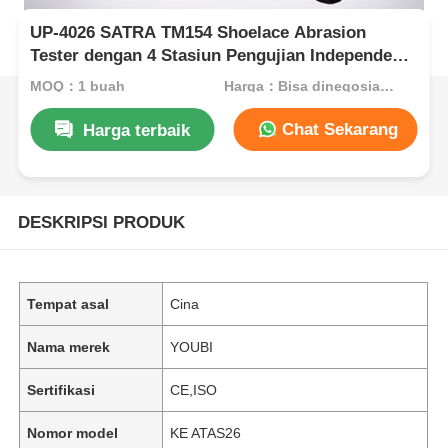
UP-4026 SATRA TM154 Shoelace Abrasion
Tester dengan 4 Stasiun Pengujian Independen
dan 52,5° Angle Friksi untuk Pengujian
MOQ：1 buah
Harga：Bisa dinegosiasikan
Ketahanan
Chat Sekarang
Harga terbaik
DESKRIPSI PRODUK
Tempat asal
Cina
Nama merek
YOUBI
Sertifikasi
CE,ISO
Nomor model
KE ATAS26