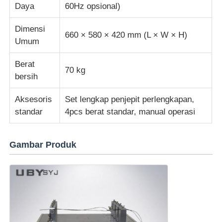
Daya
60Hz opsional)
Dimensi
660 × 580 × 420 mm (L × W × H)
Umum
Berat
70 kg
bersih
Aksesoris
Set lengkap penjepit perlengkapan,
standar
4pcs berat standar, manual operasi
Gambar Produk