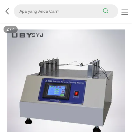
2
/
4