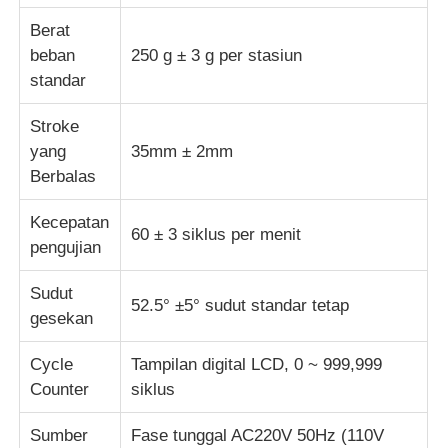
Berat
mesin uji kain
beban
250 g ± 3 g per stasiun
standar
Pengontrol Suhu Dan Kelembapan
Stroke
yang
35mm ± 2mm
Penguji kekerasan
Berbalas
Kecepatan
60 ± 3 siklus per menit
pengujian
Sudut
52.5° ±5° sudut standar tetap
gesekan
Cycle
Tampilan digital LCD, 0 ~ 999,999
Counter
siklus
Sumber
Fase tunggal AC220V 50Hz (110V