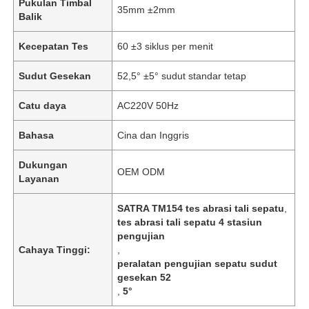
Pukulan Timbal
35mm ±2mm
Balik
Kecepatan Tes
60 ±3 siklus per menit
Sudut Gesekan
52,5° ±5° sudut standar tetap
Catu daya
AC220V 50Hz
Bahasa
Cina dan Inggris
Dukungan
OEM ODM
Layanan
SATRA TM154 tes abrasi tali sepatu
,
tes abrasi tali sepatu 4 stasiun
pengujian
Cahaya Tinggi:
,
peralatan pengujian sepatu sudut
gesekan 52
,
5°