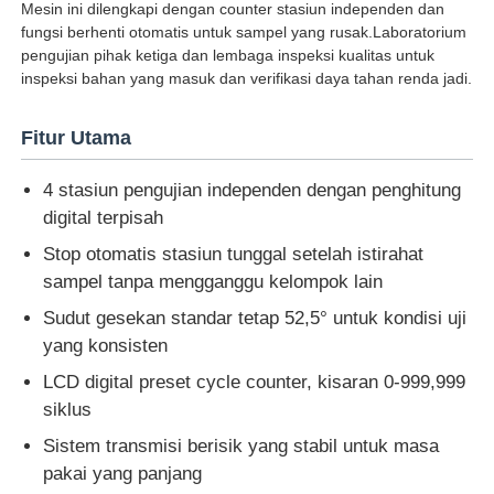
Mesin ini dilengkapi dengan counter stasiun independen dan
fungsi berhenti otomatis untuk sampel yang rusak.Laboratorium
pengujian pihak ketiga dan lembaga inspeksi kualitas untuk
Wisata pabrik
inspeksi bahan yang masuk dan verifikasi daya tahan renda jadi.
Kontrol kualitas
Fitur Utama
4 stasiun pengujian independen dengan penghitung
Hubungi kami
digital terpisah
Stop otomatis stasiun tunggal setelah istirahat
Quote request suatu
sampel tanpa mengganggu kelompok lain
Sudut gesekan standar tetap 52,5° untuk kondisi uji
Peralatan Pengujian Lab
yang konsisten
LCD digital preset cycle counter, kisaran 0-999,999
siklus
Ruang Uji Lingkungan
Sistem transmisi berisik yang stabil untuk masa
pakai yang panjang
Mesin pengujian universal