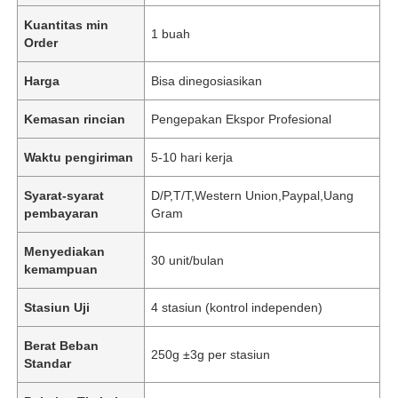
Kuantitas min
1 buah
Order
Harga
Bisa dinegosiasikan
Kemasan rincian
Pengepakan Ekspor Profesional
Waktu pengiriman
5-10 hari kerja
Syarat-syarat
D/P,T/T,Western Union,Paypal,Uang
pembayaran
Gram
Menyediakan
30 unit/bulan
kemampuan
Stasiun Uji
4 stasiun (kontrol independen)
Berat Beban
250g ±3g per stasiun
Standar