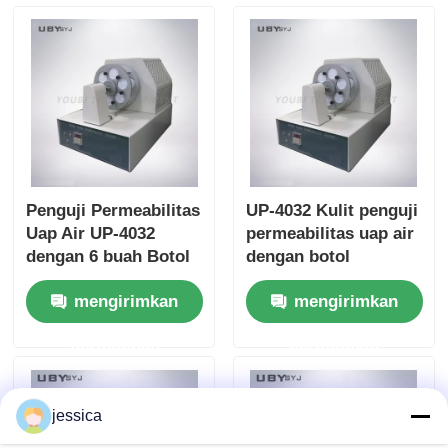
Penguji Permeabilitas
UP-4032 Kulit penguji
Uap Air UP-4032
permeabilitas uap air
dengan 6 buah Botol
dengan botol
Uji, Kecepatan
pengujian 6pcs untuk
mengirimkan
mengirimkan
Tempat Botol 75
sepatu EN ISO 20344
±5cpm, dan Diameter
SATRA TM172
permintaan
permintaan
Mulut Botol 30±1 mm
Kepatuhan
untuk Kulit dan
Tekstil
jessica