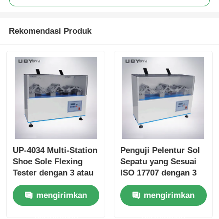
Rekomendasi Produk
UP-4034 Multi-Station
Penguji Pelentur Sol
Shoe Sole Flexing
Sepatu yang Sesuai
Tester dengan 3 atau
ISO 17707 dengan 3
6 Stasiun Sudut
atau 6 Stasiun dan
mengirimkan
mengirimkan
Bending 90° ± 2° dan
Kecepatan Bending
Kecepatan 125 - 150
125-150 cpm
permintaan
permintaan
cpm