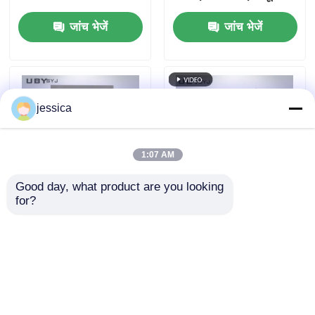
0.05 ~ 0.30MPa कार्य
लॉन्ग आर्क ज़ेनॉन लैंप के
जांच भेजें
जांच भेजें
दबाव के साथ त्वरित उम्र
साथ UP-6117 प्रोग्राम
बढ़ने परीक्षण कक्ष
करने योग्य ज़ेनॉन आर्क टेस्ट
चैंबर
jessica
1:07 AM
Good day, what product are you looking 
for?
आईएसओ और एएसटीएम
पीआईडी नियंत्रित तेजी से
मानकों के अनुरूप 340nm
तापमान परिवर्तन कक्ष एक
पर सटीक विकिरण नियंत्रण
समान तापमान वितरण और
के लिए 2.5KW एयर-कूल्ड
प्रयोगशाला परीक्षण के लिए
जांच भेजें
जांच भेजें
लॉन्ग आर्क क्सीनन लैंप के
5oC/मिनट हीटिंग दर के
साथ UP-6117 क्सीनन
साथ
एजिंग टेस्ट चैंबर