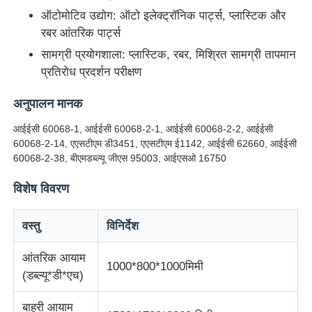
ऑटोमोटिव उद्योग: ऑटो इलेक्ट्रॉनिक पार्ट्स, प्लास्टिक और
रबर आंतरिक पार्ट्स
फैक्टरी यात्रा
सामग्री प्रयोगशाला: प्लास्टिक, रबर, मिश्रित सामग्री तापमान
प्रतिरोध प्रदर्शन परीक्षण
गुणवत्ता नियंत्रण
अनुपालन मानक
हमसे संपर्क करें
आईईसी 60068-1, आईईसी 60068-2-1, आईईसी 60068-2-2, आईईसी
60068-2-14, एएसटीएम डी3451, एएसटीएम ई1142, आईईसी 62660, आईईसी
60068-2-38, बीएमडब्ल्यू जीएस 95003, आईएसओ 16750
एक बोली का अनुरोध
विशेष विवरण
प्रयोगशाला परीक्षण उपकरण
वस्तु
विनिर्देश
आंतरिक आयाम
पर्यावरण परीक्षण कक्ष
1000*800*1000मिमी
(डब्ल्यू*डी*एच)
सार्वभौमिक परीक्षण मशीन
बाहरी आयाम