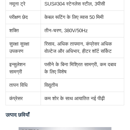
नमूना ट्रे
SUS#304 स्टेनलेस स्टील, 3पीसी
कपड़ा परीक्षण मशीन
परीक्षण छेद
केबल रूटिंग के लिए व्यास 50 मिमी
शक्ति
तीन-चरण, 380V/50Hz
तापमान और आर्द्रता नियंत्रक
सुरक्षा सुरक्षा
रिसाव, अधिक तापमान, कंप्रेसर अधिक
कठोरता परीक्षक
उपकरण
वोल्टेज और अधिभार, हीटर शॉर्ट सर्किट
इन्सुलेशन
पसीने के बिना मिश्रित सामग्री, कम दबाव
सामग्री
के लिए विशेष
तापन विधि
विद्युतीय
कंप्रेसर
कम शोर के साथ आयातित नई पीढ़ी
उत्पाद छवियाँ