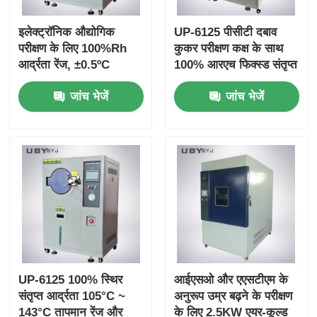
इलेक्ट्रॉनिक औद्योगिक
UP-6125 पीसीटी दबाव
परीक्षण के लिए 100%Rh
कुकर परीक्षण कक्ष के साथ
आर्द्रता रेंज, ±0.5ºC
100% आरएच फिक्स्ड संतृप्त
तापमान एकरूपता और
भाप के लिए 105°C ~
जांच भेजें
जांच भेजें
105ºC~+135ºC तापमान
143°C तापमान रेंज और
रेंज के साथ UP-6125
0.05 ~ 0.30MPa कार्य
त्वरित एजिंग टेस्ट चैंबर
दबाव
UP-6125 100% स्थिर
आईएसओ और एएसटीएम के
संतृप्त आर्द्रता 105°C ~
अनुरूप उम्र बढ़ने के परीक्षण
143°C तापमान रेंज और
के लिए 2.5KW एयर-कूल्ड