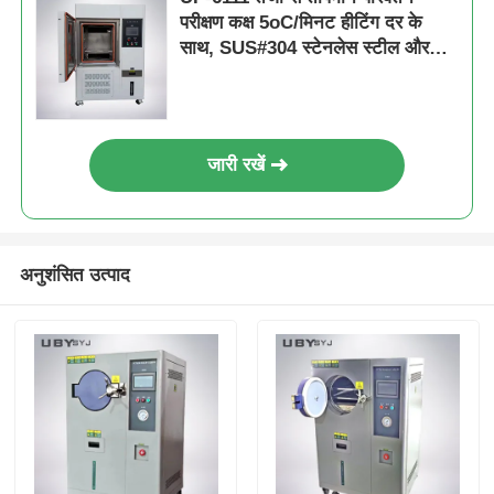
परीक्षण कक्ष 5oC/मिनट हीटिंग दर के
साथ, SUS#304 स्टेनलेस स्टील और
प्रोग्राम करने योग्य PID नियंत्रण
जारी रखें
अनुशंसित उत्पाद