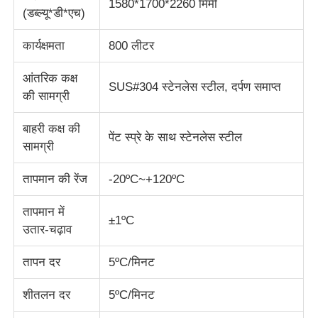
1580*1700*2260 मिमी
(डब्ल्यू*डी*एच)
प्रभाव परीक्षण मशीन
कार्यक्षमता
800 लीटर
आंतरिक कक्ष
घर्षण परीक्षण मशीन
SUS#304 स्टेनलेस स्टील, दर्पण समाप्त
की सामग्री
रबर परीक्षण उपकरण
बाहरी कक्ष की
पेंट स्प्रे के साथ स्टेनलेस स्टील
सामग्री
जूते परीक्षण उपकरण
तापमान की रेंज
-20ºC~+120ºC
तापमान में
निर्माण सामग्री परीक्षण उपकरण
±1ºC
उतार-चढ़ाव
तापन दर
5ºC/मिनट
पैकेजिंग परीक्षण उपकरण
शीतलन दर
5ºC/मिनट
चिपकने वाला परीक्षण उपकरण