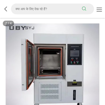
3
/
4