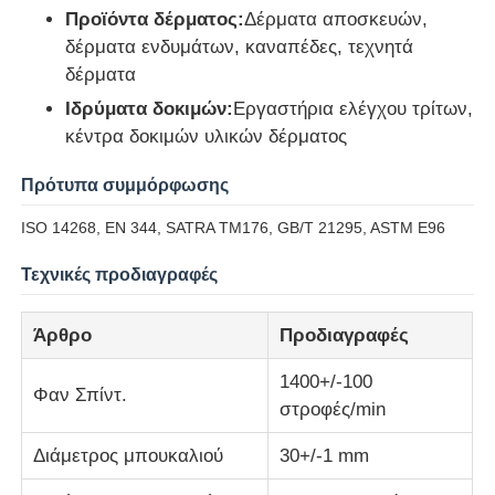
Προϊόντα δέρματος:
Δέρματα αποσκευών,
δέρματα ενδυμάτων, καναπέδες, τεχνητά
Μηχανή δοκιμής κρούσεων
δέρματα
Ιδρύματα δοκιμών:
Εργαστήρια ελέγχου τρίτων,
Μηχανή δοκιμής γδαρσίματος
κέντρα δοκιμών υλικών δέρματος
Πρότυπα συμμόρφωσης
λαστιχένιος εξοπλισμός δοκιμής
ISO 14268, EN 344, SATRA TM176, GB/T 21295, ASTM E96
Εξοπλισμός δοκιμής υποδημάτων
Τεχνικές προδιαγραφές
Άρθρο
Προδιαγραφές
Εξοπλισμός δοκιμής δομικών υλικών
1400+/-100
Φαν Σπίντ.
Εξοπλισμός δοκιμής συσκευασίας
στροφές/min
Διάμετρος μπουκαλιού
30+/-1 mm
Εξοπλισμός δοκιμής συγκολλητικών