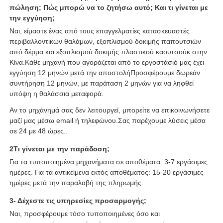
πώληση; Πώς μπορώ να το ζητήσω αυτό; Και τι γίνεται με
την εγγύηση;
Ναι, είμαστε ένας από τους επαγγελματίες κατασκευαστές
περιβαλλοντικών θαλάμων, εξοπλισμού δοκιμής παπουτσιών
από δέρμα και εξοπλισμού δοκιμής πλαστικού καουτσούκ στην
Κίνα.Κάθε μηχανή που αγοράζεται από το εργοστάσιό μας έχει
εγγύηση 12 μηνών μετά την αποστολήΠροσφέρουμε δωρεάν
συντήρηση 12 μηνών, με παράταση 2 μηνών για να ληφθεί
υπόψη η θαλάσσια μεταφορά.
Αν το μηχάνημά σας δεν λειτουργεί, μπορείτε να επικοινωνήσετε
μαζί μας μέσω email ή τηλεφώνου.Σας παρέχουμε λύσεις μέσα
σε 24 με 48 ώρες..
2Τι γίνεται με την παράδοση;
Για τα τυποποιημένα μηχανήματα σε αποθέματα: 3-7 εργάσιμες
ημέρες. Για τα αντικείμενα εκτός αποθέματος: 15-20 εργάσιμες
ημέρες μετά την παραλαβή της πληρωμής.
3- Δέχεστε τις υπηρεσίες προσαρμογής;
Ναι, προσφέρουμε τόσο τυποποιημένες όσο και