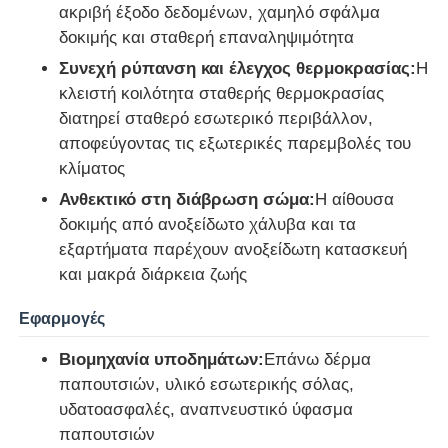
ακριβή έξοδο δεδομένων, χαμηλό σφάλμα
δοκιμής και σταθερή επαναληψιμότητα
Γύρος εργοστασίων
Συνεχή ρύπανση και έλεγχος θερμοκρασίας:
Η
κλειστή κοιλότητα σταθερής θερμοκρασίας
διατηρεί σταθερό εσωτερικό περιβάλλον,
Ποιοτικός έλεγχος
αποφεύγοντας τις εξωτερικές παρεμβολές του
κλίματος
επαφή
Ανθεκτικό στη διάβρωση σώμα:
Η αίθουσα
δοκιμής από ανοξείδωτο χάλυβα και τα
Ζητήστε ένα απόσπασμα
εξαρτήματα παρέχουν ανοξείδωτη κατασκευή
και μακρά διάρκεια ζωής
Εξοπλισμός δοκιμής εργαστηρίων
Εφαρμογές
Βιομηχανία υποδημάτων:
Επάνω δέρμα
Θάλαμος Περιβαλλοντικών Δοκιμών
παπουτσιών, υλικό εσωτερικής σόλας,
υδατοασφαλές, αναπνευστικό ύφασμα
παπουτσιών
Καθολική μηχανή δοκιμών