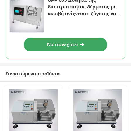
UP-4005 Δοκιμαστής
διαπερατότητας δέρματος με
ακριβή ανίχνευση ζύγισης και
σταθερό έλεγχο υγρασίας και
θερμοκρασίας για εξοπλισμό
δοκιμών εργαστηρίου
Να συνεχίσει
Συνιστώμενα προϊόντα