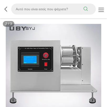
2
/
3