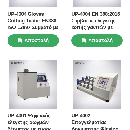
UP-4004 Gloves
UP-4004 EN 388:2016
Cutting Tester EN388
Συμβατός ελεγκτής
ISO 13997 Συμβατό με
κοπής γαντιών με
5N~50N ρυθμιζόμενο
ρυθμιζόμενο φορτίο
Αποστολή
Αποστολή
δοκιμαστικό φορτίο
5N~50N και
και αισθητήρα πίεσης
αισθητήρα πίεσης
ερώτησης
ερώτησης
ακριβείας
ακριβείας
UP-4001 Ψηφιακός
UP-4002
ελεγκτής ρωγμών
Επαγγελματίας
δέρματος με εύρος
Δοκιμαστής Φlexing