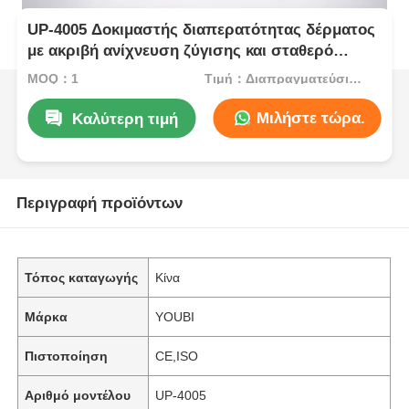
UP-4005 Δοκιμαστής διαπερατότητας δέρματος
με ακριβή ανίχνευση ζύγισης και σταθερό
έλεγχο υγρασίας και θερμοκρασίας για
MOQ：1
Τιμή：Διαπραγματεύσιμος
εξοπλισμό δοκιμών εργαστηρίου
Μιλήστε τώρα.
Καλύτερη τιμή
Περιγραφή προϊόντων
Τόπος καταγωγής
Κίνα
Μάρκα
YOUBI
Πιστοποίηση
CE,ISO
Αριθμό μοντέλου
UP-4005