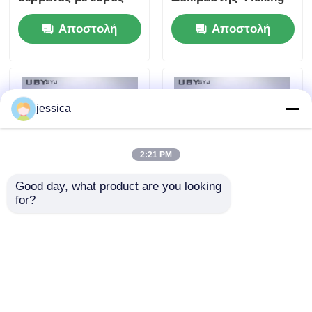
δύναμης 0~1000N
Δέρματος με
Αποστολή
Αποστολή
Φ6,35mm Steel Ball
6,12,24Συγκεντρώνει
και ±1% Force
θέση δοκιμής και
ερώτησης
ερώτησης
Accuracy για δοκιμές
22,5° ± 0,5° γωνία
διάτασης κόκκων
κάμψης για 70 ± 5 x
δέρματος
45 ± 5 mm
jessica
2:21 PM
Good day, what product are you looking 
for?
Ελεγκτής φερμουάρ
UP-4042
UP-4042 με 1250 ± 50
Επαγγελματικός
mm/Min Ταχύτητα
δοκιμαστής
μέτρησης δύναμης
ομαλότητας
Αποστολή
Αποστολή
0~50 N και μήκος
φερμουάρ με
δοκιμής 80~240 mm
ταχύτητα δοκιμής
ερώτησης
ερώτησης
1250 ± 50 mm/min,