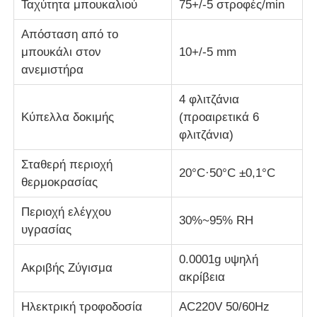
Ταχύτητα μπουκαλιού
75+/-5 στροφές/min
Απόσταση από το
μηχανή δοκιμής υφασμάτων
μπουκάλι στον
10+/-5 mm
ανεμιστήρα
Ελεγκτής θερμοκρασίας και υγρασίας
4 φλιτζάνια
Κύπελλα δοκιμής
(προαιρετικά 6
ελεγκτής σκληρότητας
φλιτζάνια)
Σταθερή περιοχή
20°C·50°C ±0,1°C
θερμοκρασίας
Περιοχή ελέγχου
30%~95% RH
υγρασίας
0.0001g υψηλή
Ακριβής Ζύγισμα
ακρίβεια
Ηλεκτρική τροφοδοσία
AC220V 50/60Hz