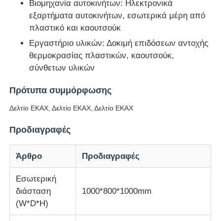
Βιομηχανία αυτοκινήτων: Ηλεκτρονικά
εξαρτήματα αυτοκινήτων, εσωτερικά μέρη από
Μηχανή δοκιμής κρούσεων
πλαστικό και καουτσούκ
Εργαστήριο υλικών: Δοκιμή επιδόσεων αντοχής
θερμοκρασίας πλαστικών, καουτσούκ,
Μηχανή δοκιμής γδαρσίματος
σύνθετων υλικών
λαστιχένιος εξοπλισμός δοκιμής
Πρότυπα συμμόρφωσης
Δελτίο ΕΚΑΧ, Δελτίο ΕΚΑΧ, Δελτίο ΕΚΑΧ
Εξοπλισμός δοκιμής υποδημάτων
Προδιαγραφές
Εξοπλισμός δοκιμής δομικών υλικών
Άρθρο
Προδιαγραφές
Εσωτερική
Εξοπλισμός δοκιμής συσκευασίας
διάσταση
1000*800*1000mm
(W*D*H)
Εξοπλισμός δοκιμής συγκολλητικών