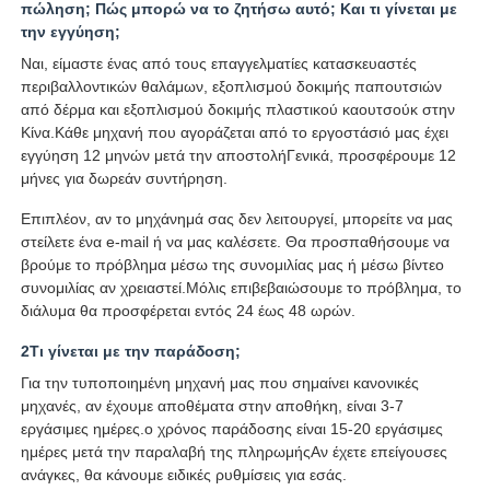
πώληση; Πώς μπορώ να το ζητήσω αυτό; Και τι γίνεται με
την εγγύηση;
Ναι, είμαστε ένας από τους επαγγελματίες κατασκευαστές
περιβαλλοντικών θαλάμων, εξοπλισμού δοκιμής παπουτσιών
από δέρμα και εξοπλισμού δοκιμής πλαστικού καουτσούκ στην
Κίνα.Κάθε μηχανή που αγοράζεται από το εργοστάσιό μας έχει
εγγύηση 12 μηνών μετά την αποστολήΓενικά, προσφέρουμε 12
μήνες για δωρεάν συντήρηση.
Επιπλέον, αν το μηχάνημά σας δεν λειτουργεί, μπορείτε να μας
στείλετε ένα e-mail ή να μας καλέσετε. Θα προσπαθήσουμε να
βρούμε το πρόβλημα μέσω της συνομιλίας μας ή μέσω βίντεο
συνομιλίας αν χρειαστεί.Μόλις επιβεβαιώσουμε το πρόβλημα, το
διάλυμα θα προσφέρεται εντός 24 έως 48 ωρών.
2Τι γίνεται με την παράδοση;
Για την τυποποιημένη μηχανή μας που σημαίνει κανονικές
μηχανές, αν έχουμε αποθέματα στην αποθήκη, είναι 3-7
εργάσιμες ημέρες.ο χρόνος παράδοσης είναι 15-20 εργάσιμες
ημέρες μετά την παραλαβή της πληρωμήςΑν έχετε επείγουσες
ανάγκες, θα κάνουμε ειδικές ρυθμίσεις για εσάς.