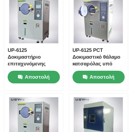
UP-6125
UP-6125 PCT
Δοκιμαστήριο
Δοκιμαστικό θάλαμο
επιταχυνόμενης
κατσαρόλας υπό
γήρανσης με εύρος
πίεση με σταθερό
Αποστολή
Αποστολή
υγρασίας 100% Rh,
100%RH κορεσμένο
ομοιομορφία
ατμό για εύρος
ερώτησης
ερώτησης
θερμοκρασίας ± 0,5
θερμοκρασίας 105°C
oC και εύρος
~ 143°C και πίεση
θερμοκρασίας 105 oC
εργασίας 0,05 ~
~ + 135 oC για
0,30MPa
ηλεκτρονικές
βιομηχανικές δοκιμές