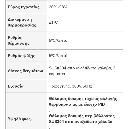
Εύρος υγρασίας
20%~98%
Διακύμανση
±1ºC
θερμοκρασίας
Ρυθμός
5ºC/λεπτό
θέρμανσης
Ρυθμός ψύξης
5ºC/λεπτό
SUS#304 από ανοξείδωτο χάλυβα, 3
Δίσκος δειγμάτων
κομμάτια
Εξουσία
Τριφογενής, 380V/50Hz
Θάλαμος δοκιμής ταχείας αλλαγής
θερμοκρασίας με έλεγχο PID
,
Θάλαμος δοκιμής περιβάλλοντος
Υψηλό φως:
SUS304 από ανοξείδωτο χάλυβα
,