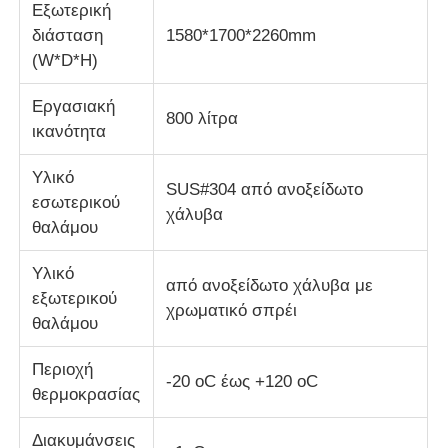
Εξωτερική
διάσταση
1580*1700*2260mm
μηχανή δοκιμής υφασμάτων
(W*D*H)
Εργασιακή
Ελεγκτής θερμοκρασίας και υγρασίας
800 λίτρα
ικανότητα
ελεγκτής σκληρότητας
Υλικό
SUS#304 από ανοξείδωτο
εσωτερικού
χάλυβα
θαλάμου
Υλικό
από ανοξείδωτο χάλυβα με
εξωτερικού
χρωματικό σπρέι
θαλάμου
Περιοχή
-20 oC έως +120 oC
θερμοκρασίας
Διακυμάνσεις