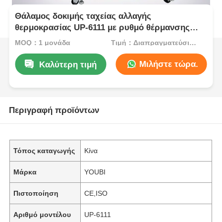
Θάλαμος δοκιμής ταχείας αλλαγής
θερμοκρασίας UP-6111 με ρυθμό θέρμανσης
5ºC/min, ανοξείδωτο ατσάλι SUS#304 και
MOQ：1 μονάδα
Τιμή：Διαπραγματεύσιμος
προγραμματιζόμενο έλεγχο PID
Μιλήστε τώρα.
Καλύτερη τιμή
Περιγραφή προϊόντων
Τόπος καταγωγής
Κίνα
Μάρκα
YOUBI
Πιστοποίηση
CE,ISO
Αριθμό μοντέλου
UP-6111