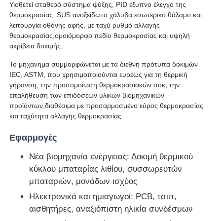
Υιοθετεί σταθερό σύστημα ψύξης, PID έξυπνο έλεγχο της
θερμοκρασίας, SUS ανοξείδωτο χάλυβα εσωτερικό θάλαμο και
λειτουργία οθόνης αφής, με ταχύ ρυθμό αλλαγής
Γύρος εργοστασίων
θερμοκρασίας,ομοιόμορφο πεδίο θερμοκρασίας και υψηλή
ακρίβεια δοκιμής.
Ποιοτικός έλεγχος
Το μηχάνημα συμμορφώνεται με τα διεθνή πρότυπα δοκιμών
IEC, ASTM, που χρησιμοποιούνται ευρέως για τη θερμική
γήρανση, την προσομοίωση θερμοκρασιακών σοκ, την
επαφή
επαλήθευση των επιδόσεων υλικών βιομηχανικών
προϊόντων,διαθέσιμα με προσαρμοσμένο εύρος θερμοκρασίας
και ταχύτητα αλλαγής θερμοκρασίας.
Ζητήστε ένα απόσπασμα
Εφαρμογές
Εξοπλισμός δοκιμής εργαστηρίων
Νέα βιομηχανία ενέργειας: Δοκιμή θερμικού
κύκλου μπαταρίας λιθίου, συσσωρευτών
μπαταριών, μονάδων ισχύος
Θάλαμος Περιβαλλοντικών Δοκιμών
Ηλεκτρονικά και ημιαγωγοί: PCB, τσιπ,
αισθητήρες, αναξιόπιστη ηλικία συνδέσμων
Καθολική μηχανή δοκιμών