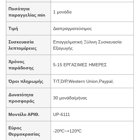
Ποσότητα
1 μονάδα
παραγγελίας min
Τιμή
Διαπραγματεύσιμος
Συσκευασία
Επαγγελματική Ξύλινη Συσκευασία
λεπτομέρειες
Εξαγωγής
Χρόνος
5-15 ΕΡΓΑΣΙΜΕΣ ΗΜΕΡΕΣ
παράδοσης
Όροι πληρωμής
T/T,D/P,Western Union,Paypal,
Δυνατότητα
30 μονάδα/μήνας
προσφοράς
Μοντέλο ΑΡΙΘ.
UP-6111
Εύρος
-20ºC~+120ºC
Θερμοκρασίας