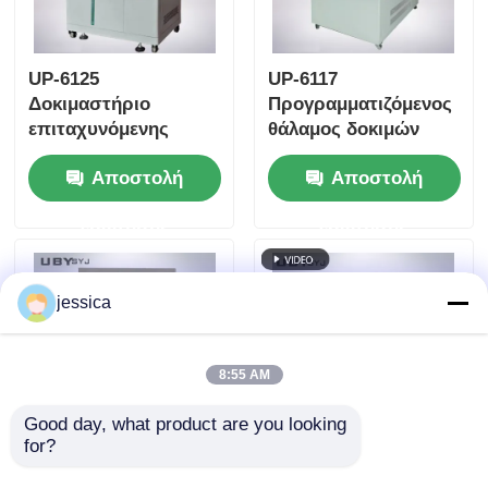
UP-6125
UP-6117
Δοκιμαστήριο
Προγραμματιζόμενος
επιταχυνόμενης
θάλαμος δοκιμών
γήρανσης με 100%
τόξου Xenon με 2,5
Αποστολή
Αποστολή
σταθερή κορεσμένη
KW αερόψυκτος
υγρασία 105°C ~
λαμπτήρας Xenon
ερώτησης
ερώτησης
143°C Περιοχή
Long Arc για δοκιμές
θερμοκρασίας και
γήρανσης συμβατές
πίεση εργασίας 0,05
με ISO και ASTM
jessica
~ 0,30MPa
8:55 AM
Good day, what product are you looking 
for?
UP-6117 Θάλαμος
Ελεγχόμενο με PID
δοκιμής γήρανσης
θάλαμο ταχείας