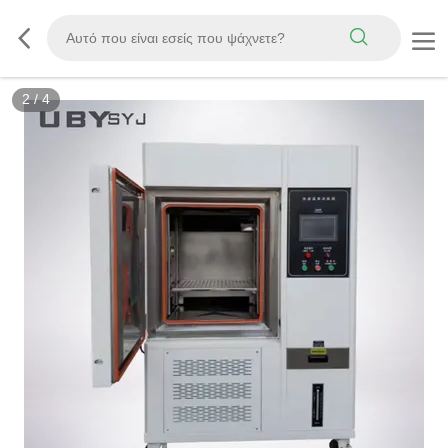
3
/
4