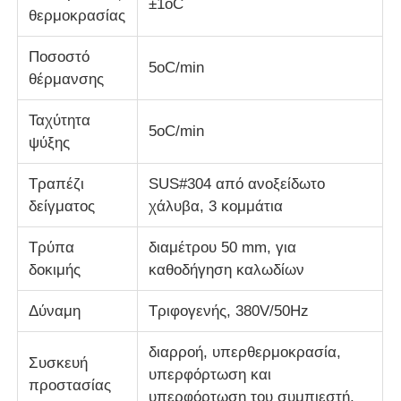
±1oC
θερμοκρασίας
Ποσοστό
5oC/min
θέρμανσης
Ταχύτητα
5oC/min
ψύξης
Τραπέζι
SUS#304 από ανοξείδωτο
δείγματος
χάλυβα, 3 κομμάτια
Τρύπα
διαμέτρου 50 mm, για
δοκιμής
καθοδήγηση καλωδίων
Δύναμη
Τριφογενής, 380V/50Hz
διαρροή, υπερθερμοκρασία,
Συσκευή
υπερφόρτωση και
προστασίας
υπερφόρτωση του συμπιεστή,