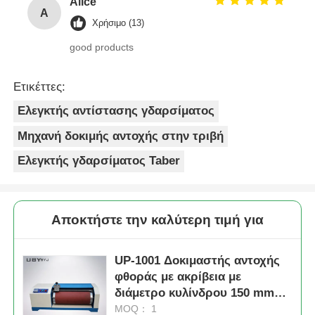
Alice
A
Χρήσιμο (13)
good products
Ετικέττες:
Ελεγκτής αντίστασης γδαρσίματος
Μηχανή δοκιμής αντοχής στην τριβή
Ελεγκτής γδαρσίματος Taber
Αποκτήστε την καλύτερη τιμή για
UP-1001 Δοκιμαστής αντοχής
φθοράς με ακρίβεια με
διάμετρο κυλίνδρου 150 mm
και ταχύτητα κυλίνδρου 40 rpm
MOQ： 1