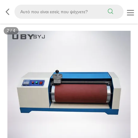
3
/
4