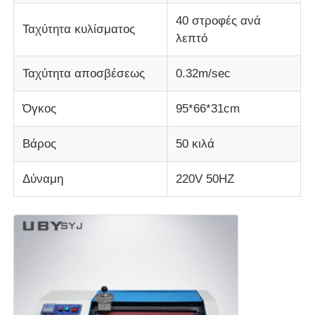
40 στροφές ανά
Ταχύτητα κυλίσματος
μηχανή δοκιμής υφασμάτων
λεπτό
Ταχύτητα αποσβέσεως
0.32m/sec
Ελεγκτής θερμοκρασίας και υγρασίας
Όγκος
95*66*31cm
ελεγκτής σκληρότητας
Βάρος
50 κιλά
Δύναμη
220V 50HZ