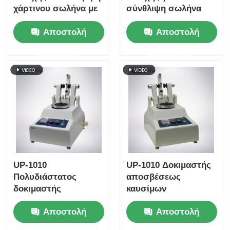
χάρτινου σωλήνα με
σύνθλιψη σωλήνα
πολλαπλές ρυθμίσεις
χαρτιού φιλικό προς
Αποστολή
Αποστολή
ταχύτητας δοκιμής
το χρήστη με
Προστασία από
διεπαφή οθόνης
ερώτησης
ερώτησης
υπερφόρτωση και
αφής και λειτουργία
συμμόρφωση με το
αυτόματης
πρότυπο ISO11093-9
επιστροφής
UP-1010
UP-1010 Δοκιμαστής
Πολυδιάστατος
αποσβέσεως
δοκιμαστής
καυσίμων
αποσπώσεως με
συμμορφούμενος με
Αποστολή
Αποστολή
πολυεξάρτητες ύλες,
τα πρότυπα ASTM
συμβατός με πολλά
D4060, ASTM D1044,