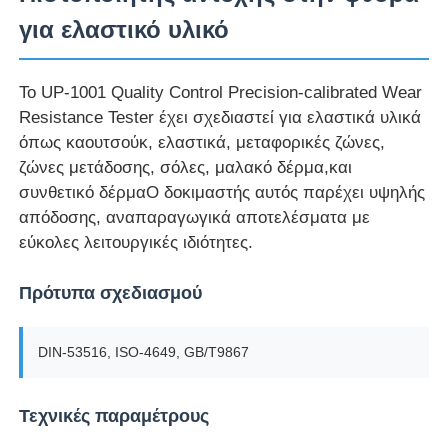
για ελαστικό υλικό
Γύρος εργοστασίων
Το UP-1001 Quality Control Precision-calibrated Wear
Resistance Tester έχει σχεδιαστεί για ελαστικά υλικά
Ποιοτικός έλεγχος
όπως καουτσούκ, ελαστικά, μεταφορικές ζώνες,
ζώνες μετάδοσης, σόλες, μαλακό δέρμα,και
επαφή
συνθετικό δέρμαΟ δοκιμαστής αυτός παρέχει υψηλής
απόδοσης, αναπαραγωγικά αποτελέσματα με
εύκολες λειτουργικές ιδιότητες.
Ζητήστε ένα απόσπασμα
Πρότυπα σχεδιασμού
Εξοπλισμός δοκιμής εργαστηρίων
DIN-53516, ISO-4649, GB/T9867
Θάλαμος Περιβαλλοντικών Δοκιμών
Τεχνικές παραμέτρους
Καθολική μηχανή δοκιμών