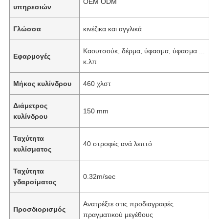
OEM ODM
υπηρεσιών
Γλώσσα
κινέζικα και αγγλικά
Καουτσούκ, δέρμα, ύφασμα, ύφασμα ...
Εφαρμογές
κ.λπ
Μήκος κυλίνδρου
460 χλστ
Διάμετρος
150 mm
κυλίνδρου
Ταχύτητα
40 στροφές ανά λεπτό
κυλίσματος
Ταχύτητα
0.32m/sec
γδαρσίματος
Ανατρέξτε στις προδιαγραφές
Προσδιορισμός
πραγματικού μεγέθους