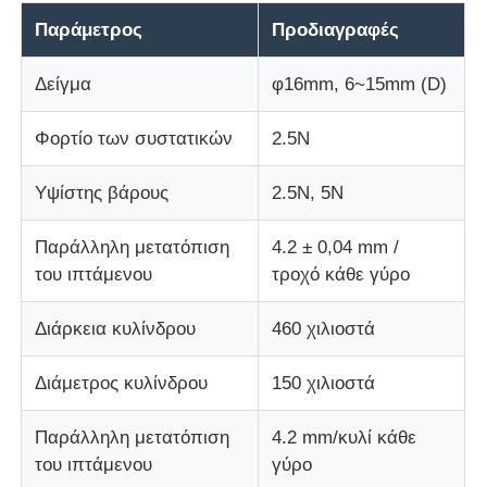
Παράμετρος
Προδιαγραφές
Μηχανή δοκιμής κρούσεων
Δείγμα
φ16mm, 6~15mm (D)
Μηχανή δοκιμής γδαρσίματος
Φορτίο των συστατικών
2.5N
Υψίστης βάρους
2.5N, 5N
λαστιχένιος εξοπλισμός δοκιμής
Παράλληλη μετατόπιση
4.2 ± 0,04 mm /
Εξοπλισμός δοκιμής υποδημάτων
του ιπτάμενου
τροχό κάθε γύρο
Διάρκεια κυλίνδρου
460 χιλιοστά
Εξοπλισμός δοκιμής δομικών υλικών
Διάμετρος κυλίνδρου
150 χιλιοστά
Εξοπλισμός δοκιμής συσκευασίας
Παράλληλη μετατόπιση
4.2 mm/κυλί κάθε
του ιπτάμενου
γύρο
Εξοπλισμός δοκιμής συγκολλητικών