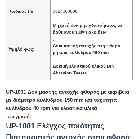
Κωδικός Hs
9024800000
Μηχανή δοκιμής γδαρσίματος με
βαθμονομημένη ακρίβεια
,
Δοκιμαστής αντοχής στη φθορά
Υψηλό φως:
μήκους κυλίνδρου 460 mm
,
Δοκιμή ελαστικού υλικού DIN
Abrasion Tester
UP-1001 Δοκιμαστής αντοχής φθοράς με ακρίβεια
Αρχική Σελίδα
με διάμετρο κυλίνδρου 150 mm και ταχύτητα
κυλίνδρου 40 rpm για ελαστικά υλικά
περιγραφή:
Προϊόντα
UP-1001 Ελέγχος ποιότητας
Πιστοποιητής αντοχής στην φθορά
Σχετικά με εμάς