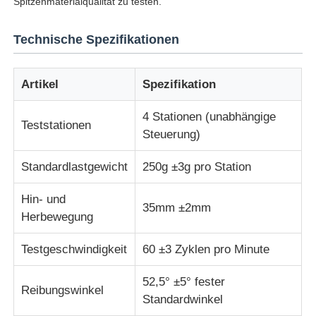
Spitzenmaterialqualität zu testen.
Stoffprüfmaschine
Technische Spezifikationen
Temperatur und Feuchteregler
Artikel
Spezifikation
4 Stationen (unabhängige
Härteprüfvorrichtung
Teststationen
Steuerung)
Standardlastgewicht
250g ±3g pro Station
Hin- und
35mm ±2mm
Herbewegung
Testgeschwindigkeit
60 ±3 Zyklen pro Minute
52,5° ±5° fester
Reibungswinkel
Standardwinkel