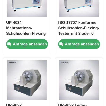
UP-4034
ISO 17707-konforme
Mehrstations-
Schuhsohlen-Flexing-
Schuhsohlen-Flexing-
Tester mit 3 oder 6
Tester mit 3 oder 6
Stationen und 125-
Anfrage absenden
Anfrage absenden
Stationen, 90° ± 2°
150 cpm
Biegewinkel und 125 -
Biegeschwindigkeit
150 cpm
Geschwindigkeit
UP-4032
UP-4032 Leder-