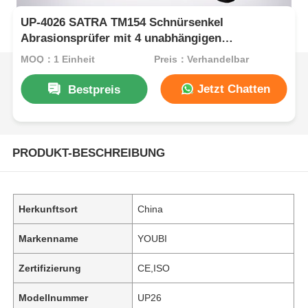
UP-4026 SATRA TM154 Schnürsenkel
Abrasionsprüfer mit 4 unabhängigen
Prüfstationen und 52,5° Reibungswinkel für die
MOQ：1 Einheit
Preis：Verhandelbar
Dauerhaftigkeitsprüfung
Jetzt Chatten
Bestpreis
PRODUKT-BESCHREIBUNG
Herkunftsort
China
Markenname
YOUBI
Zertifizierung
CE,ISO
Modellnummer
UP26