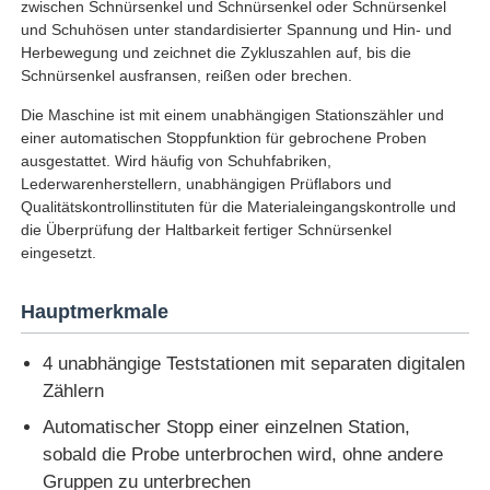
zwischen Schnürsenkel und Schnürsenkel oder Schnürsenkel
und Schuhösen unter standardisierter Spannung und Hin- und
Herbewegung und zeichnet die Zykluszahlen auf, bis die
Fabrik Tour
Schnürsenkel ausfransen, reißen oder brechen.
Die Maschine ist mit einem unabhängigen Stationszähler und
Qualitätskontrolle
einer automatischen Stoppfunktion für gebrochene Proben
ausgestattet. Wird häufig von Schuhfabriken,
Lederwarenherstellern, unabhängigen Prüflabors und
Kontakt
Qualitätskontrollinstituten für die Materialeingangskontrolle und
die Überprüfung der Haltbarkeit fertiger Schnürsenkel
eingesetzt.
Referenzen
Hauptmerkmale
Laborversuch-Ausrüstung
4 unabhängige Teststationen mit separaten digitalen
Zählern
Umwelttestkammer
Automatischer Stopp einer einzelnen Station,
sobald die Probe unterbrochen wird, ohne andere
Universelle Testmaschine
Gruppen zu unterbrechen