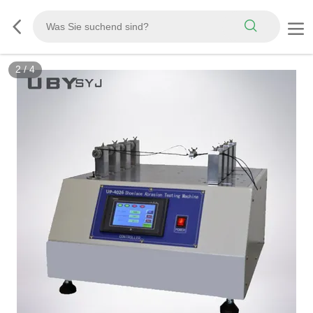
2
/
4