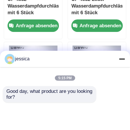
Wasserdampfdurchlässigkeitstester
Wasserdampfdurchlässig
mit 6 Stück
mit 6 Stück
Testflasche, 75 ± 5
Testflasche für
Anfrage absenden
Anfrage absenden
cpm
Schuhe EN ISO 20344
Flaschenhaltergeschwindigkeit
SATRA TM172
und 30 ± 1 mm
Konformität
Flaschenöffendurchmesser
für Leder und Textil
jessica
5:15 PM
Good day, what product are you looking 
for?
200N Kapazität
UP-4029 Schuhe
Schuhsohlen-Flex-
Biegung Steifigkeit
Tester mit 0,1° Winkel
Tester mit 200N
Auflösung und
Kapazität verstellbare
Anfrage absenden
Anfrage absenden
verstellbarer
Biegschnelligkeit und