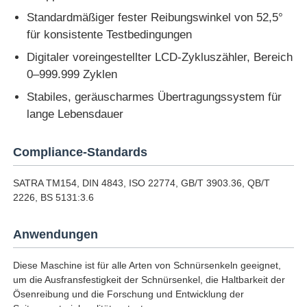
Standardmäßiger fester Reibungswinkel von 52,5°
für konsistente Testbedingungen
Schlagprüfmaschine
Digitaler voreingestellter LCD-Zykluszähler, Bereich
0–999.999 Zyklen
Abnutzungsprüfmaschine
Stabiles, geräuscharmes Übertragungssystem für
lange Lebensdauer
Gummitestgerät
Compliance-Standards
Prüfgeräte für Schuhe
SATRA TM154, DIN 4843, ISO 22774, GB/T 3903.36, QB/T
2226, BS 5131:3.6
Baustoffprüfgeräte
Anwendungen
Ausrüstung zur Prüfung von Verpackungen
Diese Maschine ist für alle Arten von Schnürsenkeln geeignet,
um die Ausfransfestigkeit der Schnürsenkel, die Haltbarkeit der
Ösenreibung und die Forschung und Entwicklung der
Prüfgeräte für Klebstoffe