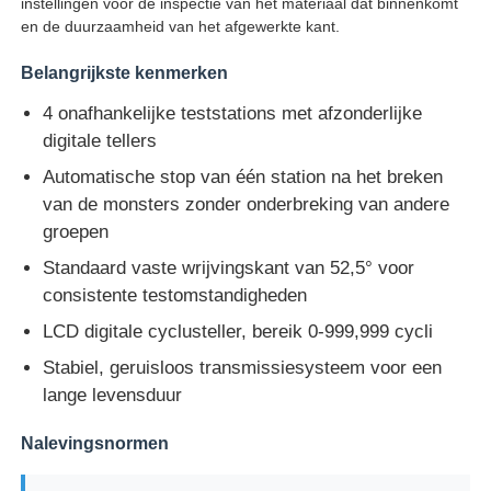
instellingen voor de inspectie van het materiaal dat binnenkomt
en de duurzaamheid van het afgewerkte kant.
Fabrieksreis
Belangrijkste kenmerken
4 onafhankelijke teststations met afzonderlijke
Kwaliteitscontrole
digitale tellers
Automatische stop van één station na het breken
Contacteer ons
van de monsters zonder onderbreking van andere
groepen
Standaard vaste wrijvingskant van 52,5° voor
Vraag een offerte aan
consistente testomstandigheden
LCD digitale cyclusteller, bereik 0-999,999 cycli
Laboratorium het Testen Materiaal
Stabiel, geruisloos transmissiesysteem voor een
lange levensduur
Milieutestkamer
Nalevingsnormen
Universele testmachine