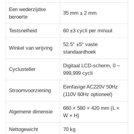
Een wederzijdse
35 mm ± 2 mm
stof testmachine
beroerte
Testsnelheid
60 ±3 cycli per minuut
Temperatuur en Vochtigheidscontrolemechanisme
52.5° ±5° vaste
Winkel van wrijving
standaardhoek
hardheidsmeetapparaat
Digitaal LCD-scherm, 0 ~
Cyclusteller
999,999 cycli
Eenfasige AC220V 50Hz
Stroomvoorziening
(110V 60Hz optioneel)
660 × 580 × 420 mm (L ×
Algemene dimensie
W × H)
Nettogewicht
70 kg