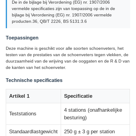
De in de bijlage bij Verordening (EG) nr. 1907/2006
vermelde specificaties zijn van toepassing op de in de
bijlage bij Verordening (EG) nr. 1907/2006 vermelde
Impact testmachine
producten.36, QB/T 2226, BS 5131:3.6
Schuring het testen Machine
Toepassingen
Deze machine is geschikt voor alle soorten schoenveters, het
rubber het testen materiaal
testen van de prestaties van de schoenveters tegen vlekken, de
duurzaamheid van de wrijving van de ooggaten en de R & D van
de kanten van het schoenveter.
Apparatuur voor het testen van schoenen
Technische specificaties
Gebouwmaterialen-testapparatuur
Artikel 1
Specificatie
4 stations (onafhankelijke
Verpakkingstestapparatuur
Teststations
besturing)
Testapparatuur voor kleefstoffen
Standaardlastgewicht
250 g ± 3 g per station