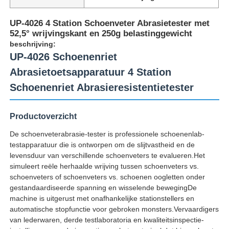
UP-4026 4 Station Schoenveter Abrasietester met
52,5° wrijvingskant en 250g belastinggewicht
beschrijving:
UP-4026 Schoenenriet
Abrasietoetsapparatuur 4 Station
Schoenenriet Abrasieresistentietester
Productoverzicht
De schoenveterabrasie-tester is professionele schoenenlab-
testapparatuur die is ontworpen om de slijtvastheid en de
levensduur van verschillende schoenveters te evalueren.Het
Thuis
simuleert reële herhaalde wrijving tussen schoenveters vs.
schoenveters of schoenveters vs. schoenen oogletten onder
gestandaardiseerde spanning en wisselende bewegingDe
Producten
machine is uitgerust met onafhankelijke stationstellers en
automatische stopfunctie voor gebroken monsters.Vervaardigers
van lederwaren, derde testlaboratoria en kwaliteitsinspectie-
Over ons