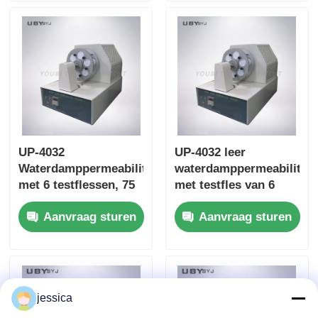
UP-4032
UP-4032 leer
Waterdamppermeabiliteitsmeter
waterdamppermeabiliteit
met 6 testflessen, 75
met testfles van 6
±5cpm
stuks voor schoeisel
Aanvraag sturen
Aanvraag sturen
fleshoudersnelheid
EN ISO 20344 SATRA
en 30 ±1 mm
TM172 conformiteit
flesmonddiameter
voor leer en textiel
jessica