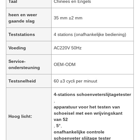
Taal
Chinees en Engels
heen en weer
35 mm ±2 mm
gaande slag
Teststations
4 stations (onafhankelijke bediening)
Voeding
AC220V 50Hz
Service-
OEM-ODM
ondersteuning
Testsnelheid
60 ±3 cycli per minuut
4-stations schoenveterslijtagetester
,
apparatuur voor het testen van
schoeisel met een wrijvingskant
Hoog licht:
van 52
,
5°
,
onafhankelijke controle
schoenveter slijtage tester