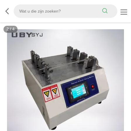
2
/
4