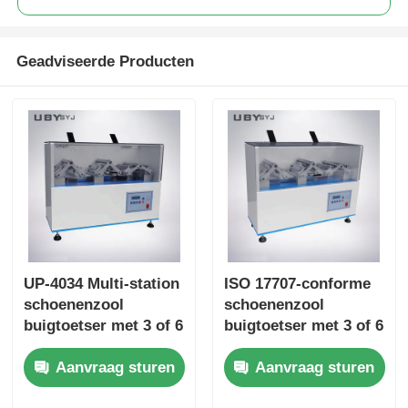
Geadviseerde Producten
UP-4034 Multi-station
ISO 17707-conforme
schoenenzool
schoenenzool
buigtoetser met 3 of 6
buigtoetser met 3 of 6
stations 90° ± 2°
stations en
Aanvraag sturen
Aanvraag sturen
buighoek en 125 - 150
buigsnelheid 125-150
cpm snelheid
cpm