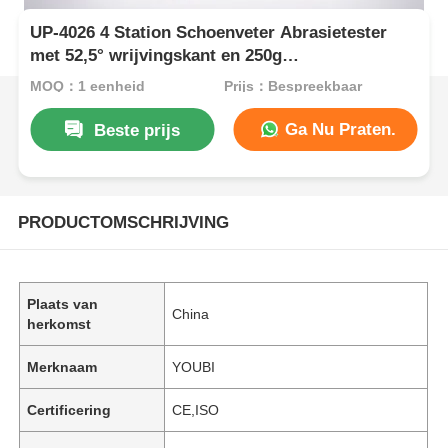
UP-4026 4 Station Schoenveter Abrasietester
met 52,5° wrijvingskant en 250g
belastinggewicht
MOQ：1 eenheid
Prijs：Bespreekbaar
Ga Nu Praten.
Beste prijs
PRODUCTOMSCHRIJVING
Plaats van
China
herkomst
Merknaam
YOUBI
Certificering
CE,ISO