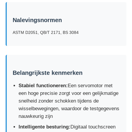
Impact testmachine
Nalevingsnormen
ASTM D2051, QB/T 2171, BS 3084
Schuring het testen Machine
rubber het testen materiaal
Apparatuur voor het testen van schoenen
Belangrijkste kenmerken
Stabiel functioneren:
Een servomotor met
Gebouwmaterialen-testapparatuur
een hoge precisie zorgt voor een gelijkmatige
snelheid zonder schokken tijdens de
wisselbewegingen, waardoor de testgegevens
Verpakkingstestapparatuur
nauwkeurig zijn
Intelligente besturing:
Digitaal touchscreen
Testapparatuur voor kleefstoffen