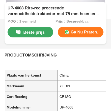
UP-4008 Rits-reciprocerende
vermoeidheidstrektester met 75 mm heen en
weer gaande slag en 0 ~ 500N
MOQ：1 eenheid
Prijs：Bespreekbaar
testbelastingsbereik ASTM D2051-compatibel
Ga Nu Praten.
Beste prijs
PRODUCTOMSCHRIJVING
Plaats van herkomst
China
Merknaam
YOUBI
Certificering
CE,ISO
Modelnummer
UP-4008