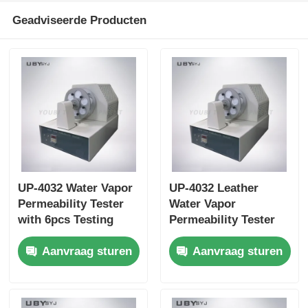
Geadviseerde Producten
UP-4032 Water Vapor
UP-4032 Leather
Permeability Tester
Water Vapor
with 6pcs Testing
Permeability Tester
Bottle, 75 ±5cpm
with 6pcs Testing
Aanvraag sturen
Aanvraag sturen
Bottles Holder Speed,
Bottle for Footwear
and 30±1 mm Bottle
EN ISO 20344 SATRA
Mouth Diameter for
TM172 Compliance
Leather and Textile