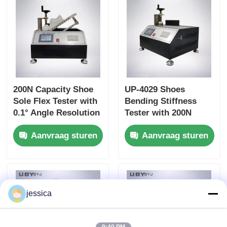
200N Capacity Shoe
UP-4029 Shoes
Sole Flex Tester with
Bending Stiffness
0.1° Angle Resolution
Tester with 200N
and Adjustable
Capacity Adjustable
Aanvraag sturen
Aanvraag sturen
Bending Speed for
Bending Speed and
Footwear Quality
High Precision Angle
Control
Resolution for
Footwear Testing
jessica