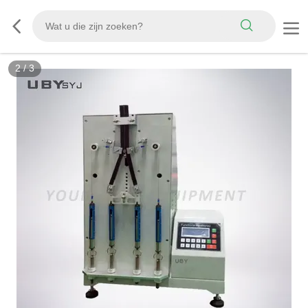
3
/
3