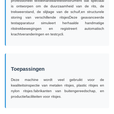
professioneel textielhardwaretestinstrument dat speciaal
is ontworpen om de duurzaamheid van de rits, de
trekweerstand, de slijtage van de schuif,en structurele
Fabrieksreis
storing van verschillende ritsjesDeze geavanceerde
testapparatuur simuleert herhaalde handmatige
ritstrekbewegingen en registreert automatisch
Kwaliteitscontrole
krachtveranderingen en testcycli.
Contacteer ons
Vraag een offerte aan
Toepassingen
Laboratorium het Testen Materiaal
Deze machine wordt veel gebruikt voor de
kwaliteitsinspectie van metalen ritsjes, plastic ritsjes en
nylon ritsjes.fabrikanten van buitengereedschap, en
Milieutestkamer
productiefaciliteiten voor ritsjes.
Universele testmachine