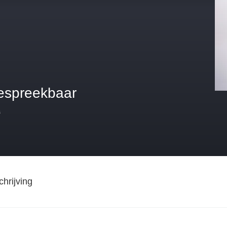
espreekbaar
s
hrijving