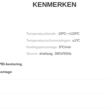
KENMERKEN
Temperatuurbereik:
-20ºC~+120ºC
Temperatuurschommelingen:
±1ºC
Koelingspercentage:
5ºC/min
Stroom:
driefasig, 380V/50Hz
PID-besturing
,
centage