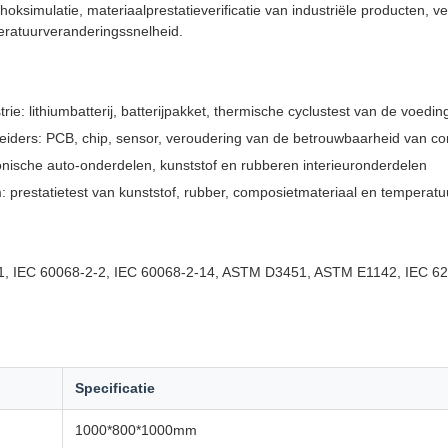
oksimulatie, materiaalprestatieverificatie van industriële producten, v
eratuurveranderingssnelheid.
rie: lithiumbatterij, batterijpakket, thermische cyclustest van de voed
eleiders: PCB, chip, sensor, veroudering van de betrouwbaarheid van c
ronische auto-onderdelen, kunststof en rubberen interieuronderdelen
: prestatietest van kunststof, rubber, composietmateriaal en temperat
-1, IEC 60068-2-2, IEC 60068-2-14, ASTM D3451, ASTM E1142, IEC 6
Specificatie
1000*800*1000mm