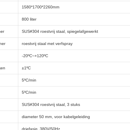
1580*1700*2260mm
800 liter
mer
SUS#304 roestvrij staal, spiegelafgewerkt
mer
roestvrij staal met verfspray
-20ºC~+120ºC
gen
±1ºC
5ºC/min
5ºC/min
SUS#304 roestvrij staal, 3 stuks
diameter 50 mm, voor kabelgeleiding
driefasig, 380V/50Hz