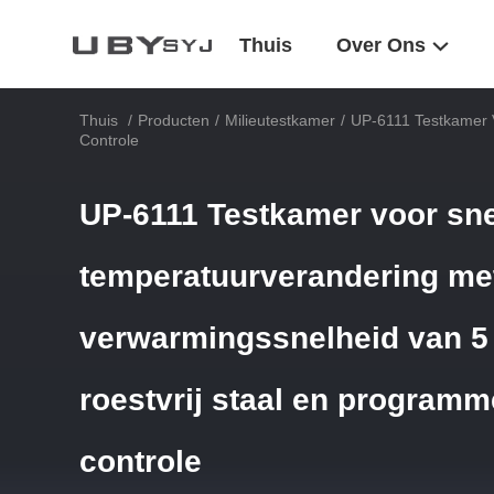
Thuis
Over Ons
Thuis
/
Producten
/
Milieutestkamer
/
UP-6111 Testkamer 
Controle
UP-6111 Testkamer voor sne
temperatuurverandering me
verwarmingssnelheid van 5
roestvrij staal en programm
controle