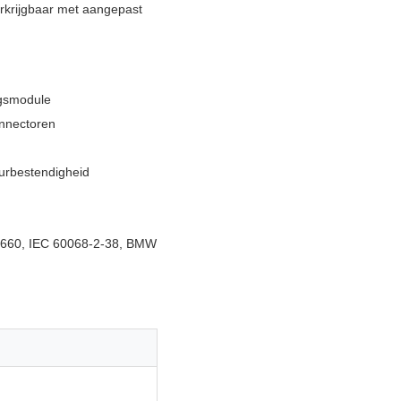
erkrijgbaar met aangepast
ingsmodule
onnectoren
uurbestendigheid
2660, IEC 60068-2-38, BMW