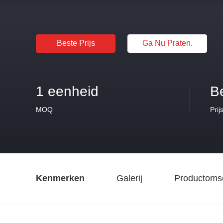
Beste Prijs
Ga Nu Praten.
1 eenheid
B
MOQ
Prij
Kenmerken
Galerij
Productomsc