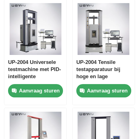
UP-2004 Universele
UP-2004 Tensile
testmachine met PID-
testapparatuur bij
intelligente
hoge en lage
temperatuurregeling
temperatuur met
Aanvraag sturen
Aanvraag sturen
voor ISO-ASTM GB-
milieucamer en
standaarden
maximale testkracht
Voldoende treksterkte
van 10KN
testen bij maximale
kracht van 10KN