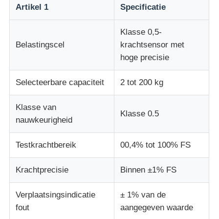
Artikel 1
Specificatie
stof testmachine
Klasse 0,5-
Belastingscel
krachtsensor met
Temperatuur en Vochtigheidscontrolemechanisme
hoge precisie
Selecteerbare capaciteit
2 tot 200 kg
hardheidsmeetapparaat
Klasse van
Klasse 0.5
nauwkeurigheid
Testkrachtbereik
00,4% tot 100% FS
Krachtprecisie
Binnen ±1% FS
Verplaatsingsindicatie
± 1% van de
fout
aangegeven waarde