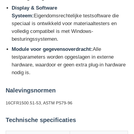
Display & Software
Systeem:
Eigendomsrechtelijke testsoftware die
Impact testmachine
speciaal is ontwikkeld voor materiaaltesters en
volledig compatibel is met Windows-
Schuring het testen Machine
besturingssystemen.
Module voor gegevensoverdracht:
Alle
rubber het testen materiaal
testparameters worden opgeslagen in externe
hardware, waardoor er geen extra plug-in hardware
nodig is.
Apparatuur voor het testen van schoenen
Nalevingsnormen
Gebouwmaterialen-testapparatuur
16CFR1500.51-53, ASTM PS79-96
Verpakkingstestapparatuur
Technische specificaties
Testapparatuur voor kleefstoffen