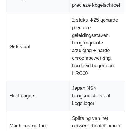
precieze kogelschroef
2 stuks Φ25 geharde
precieze
geleidingsstaven,
hoogfrequente
Gidsstaaf
afzuiging + harde
chroombewerking,
hardheid hoger dan
HRC60
Japan NSK
Hoofdlagers
hoogkoolstofstaal
kogellager
Splitsing van het
Machinestructuur
ontwerp: hoofdframe +