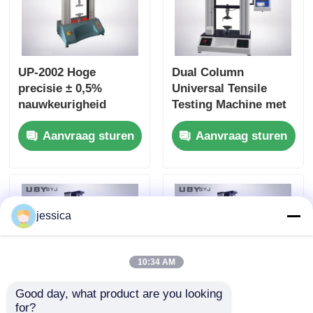
UP-2002 Hoge
Dual Column
precisie ± 0,5%
Universal Tensile
nauwkeurigheid
Testing Machine met
Touchscreen
aanraakschermbesturing
Aanvraag sturen
Aanvraag sturen
Universele
en uitwisselbare
testmachine met
armaturen
dubbele kolom voor
treksterktetests
jessica
10:34 AM
Good day, what product are you looking 
for?