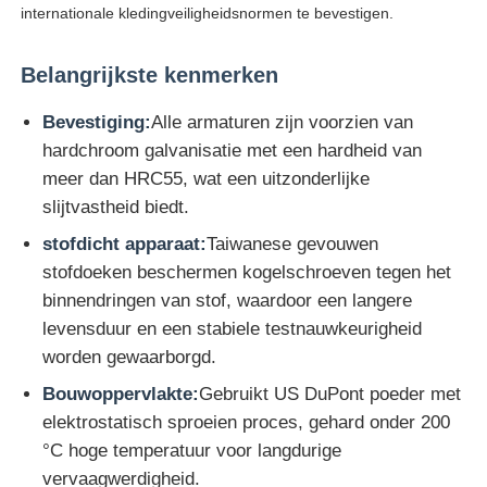
internationale kledingveiligheidsnormen te bevestigen.
Fabrieksreis
Belangrijkste kenmerken
Bevestiging:
Alle armaturen zijn voorzien van
Kwaliteitscontrole
hardchroom galvanisatie met een hardheid van
meer dan HRC55, wat een uitzonderlijke
Contacteer ons
slijtvastheid biedt.
stofdicht apparaat:
Taiwanese gevouwen
Vraag een offerte aan
stofdoeken beschermen kogelschroeven tegen het
binnendringen van stof, waardoor een langere
levensduur en een stabiele testnauwkeurigheid
Laboratorium het Testen Materiaal
worden gewaarborgd.
Bouwoppervlakte:
Gebruikt US DuPont poeder met
Milieutestkamer
elektrostatisch sproeien proces, gehard onder 200
°C hoge temperatuur voor langdurige
Universele testmachine
vervaagwerdigheid.