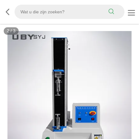
3
/
3