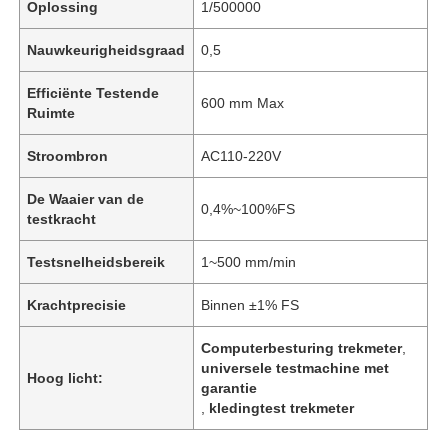
Oplossing
1/500000
Nauwkeurigheidsgraad
0,5
Efficiënte Testende
600 mm Max
Ruimte
Stroombron
AC110-220V
De Waaier van de
0,4%~100%FS
testkracht
Testsnelheidsbereik
1~500 mm/min
Krachtprecisie
Binnen ±1% FS
Computerbesturing trekmeter
,
universele testmachine met
Hoog licht:
garantie
,
kledingtest trekmeter