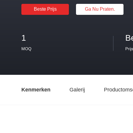
Beste Prijs
Ga Nu Praten.
1
B
MOQ
Prij
Kenmerken
Galerij
Productomsc