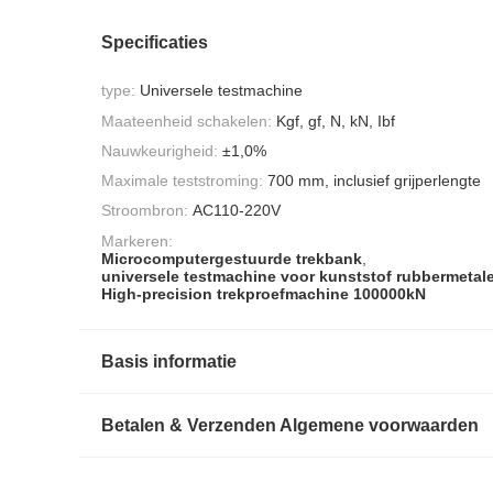
Specificaties
type:
Universele testmachine
Maateenheid schakelen:
Kgf, gf, N, kN, Ibf
Nauwkeurigheid:
±1,0%
Maximale teststroming:
700 mm, inclusief grijperlengte
Stroombron:
AC110-220V
Markeren:
Microcomputergestuurde trekbank
,
universele testmachine voor kunststof rubbermetal
High-precision trekproefmachine 100000kN
Basis informatie
Betalen & Verzenden Algemene voorwaarden