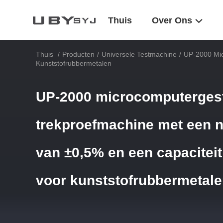
Thuis
Over Ons
Thuis
/
Producten
/
Universele Testmachine
/
UP-2000 Mic
Kunststofrubbermetalen
UP-2000 microcomputerges
trekproefmachine met een 
van ±0,5% en een capacitei
voor kunststofrubbermetal