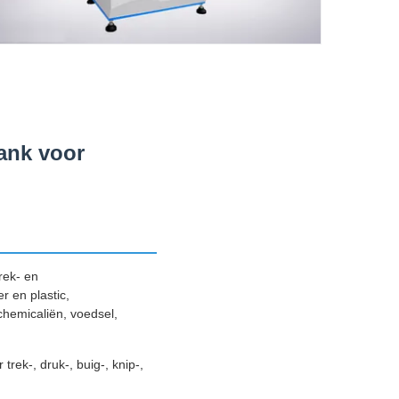
ank voor
rek- en
r en plastic,
chemicaliën, voedsel,
rek-, druk-, buig-, knip-,