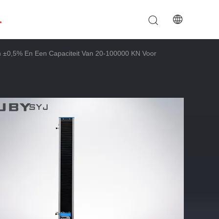
.
 ±0,5% En Een Capaciteit Van 20-100000 KN Voor