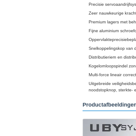
Precisie servoaandrijf
Zeer nauwkeurige krach
Premium lagers met beh
Fijne aluminium schroe
Oppervlakteprecisiebepl
Snelkoppelingskop van de
Distributieriem en distr
Kogelomloopspindel zon
Multi-force lineair corr
Uitgebreide veiligheidsb
noodstopknop, sterkte- 
Productafbeeldinge