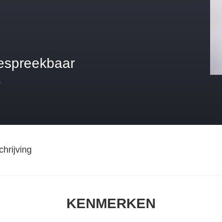
espreekbaar
s
hrijving
KENMERKEN