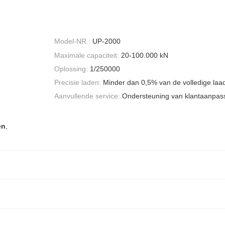
Model-NR.:
UP-2000
Maximale capaciteit:
20-100.000 kN
Oplossing:
1/250000
Precisie laden:
Minder dan 0,5% van de volledige laa
Aanvullende service:
Ondersteuning van klantaanpass
en
,