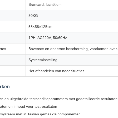
Brancard, luchtklem
80KG
58×58×125cm
1PH, AC220V, 50/60Hz
rtes
Bovenste en onderste bescherming, voorkomen over-
Systeeminstelling
Het afhandelen van noodsituaties
rken
 en uitgebreide testconditieparameters met gedetailleerde resultate
ten en inhoud voor testresultaten
rsysteem met in Taiwan gemaakte componenten