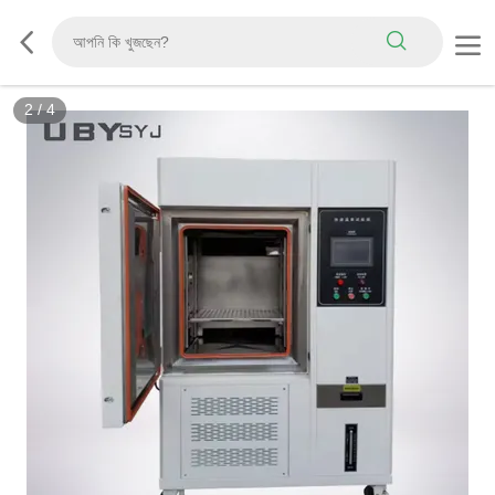
3
/
4