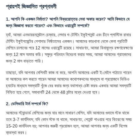
প্রায়শই জিজ্ঞাসিত প্রশ্নাবলী
1. আপনি কি একজন নির্মাতা? আপনি বিক্রয়োত্তর সেবা অফার করেন? আমি কিভাবে যে
জন্য জিজ্ঞাসা করতে পারেন? এবং কিভাবে ওয়ারেন্টি সম্পর্কে?
হ্যাঁ, আমরা এনভায়রনমেন্টাল চেম্বার, লেদার শু টেস্টিং ইকুইপমেন্ট এবং চীনে প্লাস্টিক রাবার
টেস্টিং ইকুইপমেন্টের পেশাদার নির্মাতাদের একজন। আমাদের কারখানা থেকে কেনা প্রতিটি
মেশিনে চালানের পরে 12 মাসের ওয়ারেন্টি রয়েছে। সাধারণত, আমরা বিনামূল্যে রক্ষণাবেক্ষণের
জন্য 12 মাস অফার করি। সমুদ্র পরিবহন বিবেচনা করার সময়, আমরা আমাদের গ্রাহকদের
জন্য 2 মাস বাড়াতে পারি।
তাছাড়া, যদি আপনার মেশিনটি কাজ না করে, আপনি আমাদের একটি ই-মেইল পাঠাতে পারেন
বা আমাদের কল করতে পারেন আমরা আমাদের কথোপকথনের মাধ্যমে বা প্রয়োজনে ভিডিও
চ্যাটের মাধ্যমে সমস্যাটি খুঁজে বের করার জন্য যথাসাধ্য চেষ্টা করব৷ একবার আমরা সমস্যাটি
নিশ্চিত হয়ে গেলে, সমাধানটি 24 থেকে 48 ঘন্টার মধ্যে দেওয়া হবে।
2. ডেলিভারি টার্ম সম্পর্কে কি?
আমাদের স্ট্যান্ডার্ড মেশিনের জন্য যার মানে সাধারণ মেশিন, যদি আমাদের গুদামে স্টক থাকে
তবে 3-7 কার্যদিবস; যদি কোন স্টক না থাকে, সাধারণত, পেমেন্ট পাওয়ার পরে বিতরণের সময়
15-20 কার্যদিবস হয়; আপনার জরুরী প্রয়োজন হলে, আমরা আপনার জন্য একটি বিশেষ
ব্যবস্থা করব।