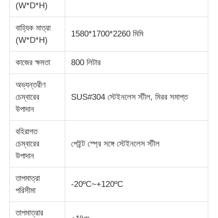
(W*D*H)
ইমপ্যাক্ট টেস্টিং মেশিন
বাহ্যিক মাত্রা
1580*1700*2260 মিমি
(W*D*H)
ঘর্ষণ পরীক্ষার যন্ত্র
কাজের ক্ষমতা
800 লিটার
অভ্যন্তরীণ
রাবার পরীক্ষার সরঞ্জাম
চেম্বারের
SUS#304 স্টেইনলেস স্টীল, মিরর সমাপ্ত
উপাদান
পাদুকা পরীক্ষার সরঞ্জাম
বহিরাগত
চেম্বারের
পেইন্ট স্প্রে সঙ্গে স্টেইনলেস স্টীল
নির্মাণ সামগ্রী পরীক্ষার সরঞ্জাম
উপাদান
তাপমাত্রা
প্যাকেজিং পরীক্ষা সরঞ্জাম
-20ºC~+120ºC
পরিসীমা
আঠালো পরীক্ষার সরঞ্জাম
তাপমাত্রার