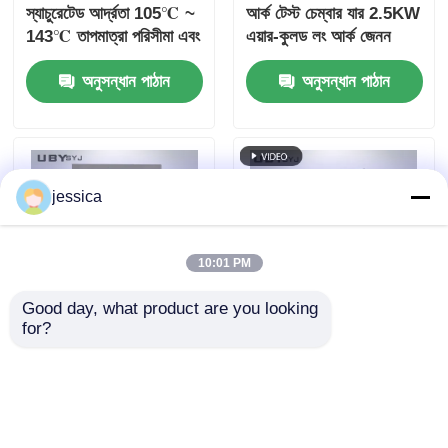
স্যাচুরেটেড আর্দ্রতা 105℃ ~
আর্ক টেস্ট চেম্বার যার 2.5KW
143℃ তাপমাত্রা পরিসীমা এবং
এয়ার-কুলড লং আর্ক জেনন
0.05~ 0.30MPa কাজের
ল্যাম্প ISO এবং ASTM
অনুসন্ধান পাঠান
অনুসন্ধান পাঠান
চাপ সহ ত্বরিত বার্ধক্য পরীক্ষা
কমপ্লায়েন্ট এজিং টেস্টের জন্য
চেম্বার
jessica
10:01 PM
Good day, what product are you looking 
for?
ইউপি-৬১১৭ জেনন এজিং টেস্ট
পিআইডি নিয়ন্ত্রিত দ্রুত
চেম্বার যা ৩৪০ এনএম এ
তাপমাত্রা পরিবর্তন চেম্বার,
সুনির্দিষ্ট বিকিরণ নিয়ন্ত্রণের জন্য
অভিন্ন তাপমাত্রা বিতরণ এবং
২.৫ কিলোওয়াট এয়ার-কুলড লং
পরীক্ষাগার পরীক্ষার জন্য 5oC/
অনুসন্ধান পাঠান
অনুসন্ধান পাঠান
আর্ক জেনন ল্যাম্প সহ
মিনিট গরম হারের সাথে