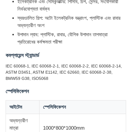
ইলেকট্রনিক এবং সেমিকন্ডাক্টর: পিসিবি, চিপ, সেন্সর, সংযোগকারী
নির্ভরযোগ্যতা বার্ধক্য
কারখানা ভ্রমণ
স্বয়ংচালিত শিল্প: অটো ইলেকট্রনিক যন্ত্রাংশ, প্লাস্টিক এবং রাবার
অভ্যন্তরীণ অংশ
উপাদান ল্যাব: প্লাস্টিক, রাবার, যৌগিক উপাদান তাপমাত্রা
মান নিয়ন্ত্রণ
প্রতিরোধের কর্মক্ষমতা পরীক্ষা
আমাদের সাথে যোগাযোগ করুন
কমপ্লায়েন্স স্ট্যান্ডার্ড
IEC 60068-1, IEC 60068-2-1, IEC 60068-2-2, IEC 60068-2-14,
ASTM D3451, ASTM E1142, IEC 62660, IEC 60068-2-38,
উদ্ধৃতির জন্য আবেদন
BMW59 G38, ISO5068
স্পেসিফিকেশন
ল্যাব টেস্টিং ইকুইপমেন্ট
আইটেম
স্পেসিফিকেশন
এনভায়রনমেন্টাল টেস্ট চেম্বার
অভ্যন্তরীণ
মাত্রা
1000*800*1000mm
ইউনিভার্সাল টেস্টিং মেশিন