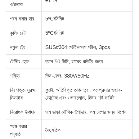
±1ºসে
ওঠানামা
ফ্যাব্রিক টেস্টিং মেশিন
গরম করার হার
5ºC/মিনিট
কুলিং রেট
5ºC/মিনিট
তাপমাত্রা এবং আর্দ্রতা নিয়ন্ত্রক
নমুনা ট্রে
SUS#304 স্টেইনলেস স্টীল, 3pcs
কঠোরতা পরীক্ষক
টেস্টিং হোল
ব্যাস 50 মিমি, তারের রাউটিং জন্য
শক্তি
তিন-ফেজ, 380V/50Hz
নিরাপত্তা সুরক্ষা
ফুটো, অতিরিক্ত তাপমাত্রা, কম্প্রেসার ওভার-
ডিভাইস
ভোল্টেজ এবং ওভারলোড, হিটার শর্ট সার্কিট
নিরোধক উপাদান
ঘাম ছাড়া যৌগিক উপাদান, কম চাপের জন্য বিশেষ
গরম করার
বৈদ্যুতিক
পদ্ধতি