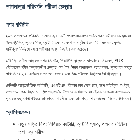
তাপমাত্রা পরিবর্তন পরীক্ষা চেম্বার
পণ্য পরিচিতি
দ্রুত তাপমাত্রা পরিবর্তন চেম্বার হল একটি প্রোগ্রামযোগ্য পরিবেশগত পরীক্ষার সরঞ্জাম যা
ইলেকট্রনিক, স্বয়ংচালিত, ব্যাটারি এবং মহাকাশ সামগ্রীর উচ্চ-গতি গরম এবং কুলিং
সাইক্লিং নির্ভরযোগ্যতা পরীক্ষার জন্য ডিজাইন করা হয়েছে।
এটি স্থিতিশীল রেফ্রিজারেশন সিস্টেম, পিআইডি বুদ্ধিমান তাপমাত্রা নিয়ন্ত্রণ, SUS
স্টেইনলেস স্টীল অভ্যন্তরীণ চেম্বার এবং টাচ স্ক্রিন অপারেশন গ্রহণ করে, দ্রুত তাপমাত্রা
পরিবর্তনের হার, অভিন্ন তাপমাত্রা ক্ষেত্র এবং উচ্চ পরীক্ষার নির্ভুলতা বৈশিষ্ট্যযুক্ত।
মেশিনটি আন্তর্জাতিক আইইসি, এএসটিএম পরীক্ষার মান মেনে চলে, তাপ সাইক্লিং বার্ধক্য,
তাপমাত্রা শক সিমুলেশন, শিল্প পণ্যগুলির উপাদান কার্যক্ষমতা যাচাইকরণের জন্য ব্যাপকভাবে
বাড়ি
ব্যবহৃত হয়, কাস্টমাইজড তাপমাত্রা পরিসীমা এবং তাপমাত্রা পরিবর্তনের গতি সহ উপলব্ধ।
অ্যাপ্লিকেশন
পণ্য
নতুন শক্তি শিল্প: লিথিয়াম ব্যাটারি, ব্যাটারি প্যাক, পাওয়ার মডিউল
তাপ চক্র পরীক্ষা
আমাদের সম্পর্কে