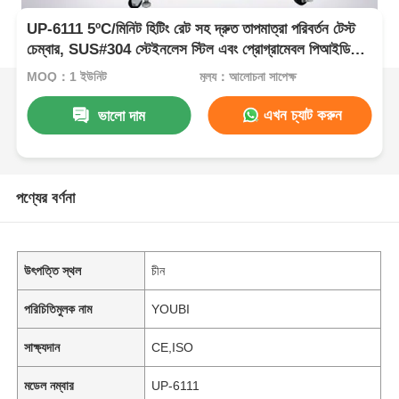
UP-6111 5ºC/মিনিট হিটিং রেট সহ দ্রুত তাপমাত্রা পরিবর্তন টেস্ট
চেম্বার, SUS#304 স্টেইনলেস স্টিল এবং প্রোগ্রামেবল পিআইডি
কন্ট্রোল
MOQ：1 ইউনিট
মূল্য：আলোচনা সাপেক্ষ
এখন চ্যাট করুন
ভালো দাম
পণ্যের বর্ণনা
উৎপত্তি স্থল
চীন
পরিচিতিমুলক নাম
YOUBI
সাক্ষ্যদান
CE,ISO
মডেল নম্বার
UP-6111