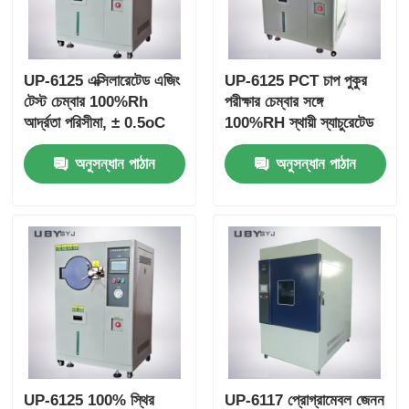
UP-6125 এক্সিলারেটেড এজিং
UP-6125 PCT চাপ পুকুর
টেস্ট চেম্বার 100%Rh
পরীক্ষার চেম্বার সঙ্গে
আর্দ্রতা পরিসীমা, ± 0.5oC
100%RH স্থায়ী স্যাচুরেটেড
তাপমাত্রা অভিন্নতা এবং
বাষ্প জন্য 105 °C ~ 143
অনুসন্ধান পাঠান
অনুসন্ধান পাঠান
ইলেকট্রনিক শিল্প পরীক্ষার জন্য
°C তাপমাত্রা পরিসীমা এবং
105oC ~ + 135oC
0.05 ~ 0.30MPa কাজের
তাপমাত্রা পরিসীমা সহ
চাপ
UP-6125 100% স্থির
UP-6117 প্রোগ্রামেবল জেনন